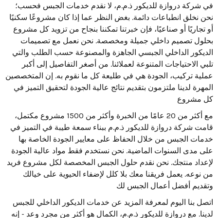
في شركة دروازة للديكور ذ.م.م، لا نقدم خدمات الجبس فحسب؛
نحن نخلق انطباعات دائمة. بغض النظر عما إذا كان مشروعًا سكنيًا
أو تجاريًا أو صناعيًا، فإن خبرتنا تمكننا بنجاح من تزويد كل مشروع
بحلول تصميم داخلي جميلة ومخصصة. نحن نعمل مع تصميمات
الديكور الداخلي الجبسي الجاهزة والمصنوعة حسب الطلب والتي
تلبي الاحتياجات المتنوعة لعملائنا. من أصغر التفاصيل إلى أكبر
عملية تركيب، الجودة هي في طليعة كل ما نقوم به. إن المتخصصين
المهرة لدينا ملتزمون بتقديم نتائج عالية الجودة لتحقيق التميز في
كل مشروع
مع أكثر من 20 عامًا من الخبرة وأكثر من 1500 مشروع مكتمل،
قامت شركة دروازة للديكور ذ.م.م ببناء سمعة طيبة في التميز في
خدمات الجبس من خلال الحفاظ على معايير الجودة الخاصة بها
على مدى السنوات الماضية. نحن نستخدم فقط مواد عالية الجودة
لإعداد منتجك. نحن نقدم حلول الجبس المخصصة لكل مشروع فريد
من نوعه. يعمل فريقنا معك بلا كلل لإضفاء الحيوية على خيالك
وتقديم أفضل أعمال الجبس لك
اتصل بنا اليوم لمعرفة المزيد عن خدمات الديكور الداخلي للجبس
لدينا. مع دروازة للديكور ذ.م.م، الكمال هو أكثر من مجرد وعد - إنه