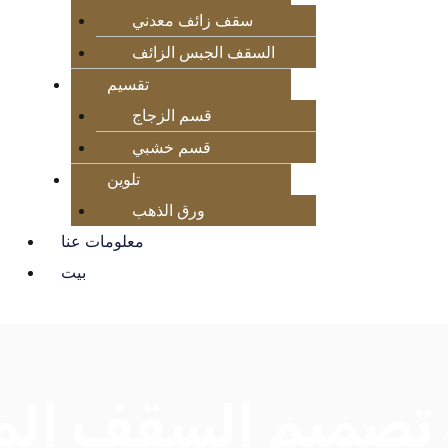
سقف زائف معدني
السقف الجبس الزائف
تقسيم
قسم الزجاج
قسم خشبي
تلوين
ورق الذهب
معلومات عنا
بيت
تصميم السقف الم