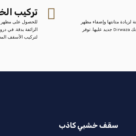
تركيب الخب
ة لزيادة متانتها وإضفاء مظهر
للحصول على مظهر أن
جديد عليها. توفر Dirwaza خدمات إصلاح وصيانة استثنائية لضمان سلامة منتجك
الزائفة بدقة. في درو
لتركيب الأسقف المعدن
سقف خشبي كاذب