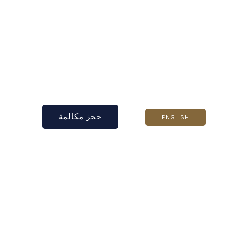
Home
Home
Arabic
Painting
Services
Partition
Services
حجز مكالمة
ENGLISH
Projects
Services
مدونات
BOOK
A
CALL